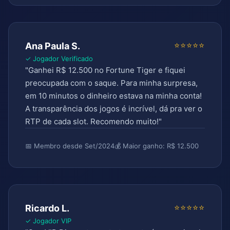
⭐⭐⭐⭐⭐
Ana Paula S.
✓ Jogador Verificado
"Ganhei R$ 12.500 no Fortune Tiger e fiquei
preocupada com o saque. Para minha surpresa,
em 10 minutos o dinheiro estava na minha conta!
A transparência dos jogos é incrível, dá pra ver o
RTP de cada slot. Recomendo muito!"
📅 Membro desde Set/2024
💰 Maior ganho: R$ 12.500
⭐⭐⭐⭐⭐
Ricardo L.
✓ Jogador VIP