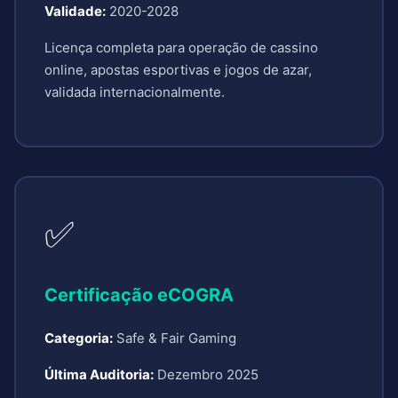
Validade:
2020-2028
Licença completa para operação de cassino
online, apostas esportivas e jogos de azar,
validada internacionalmente.
✅
Certificação eCOGRA
Categoria:
Safe & Fair Gaming
Última Auditoria:
Dezembro 2025