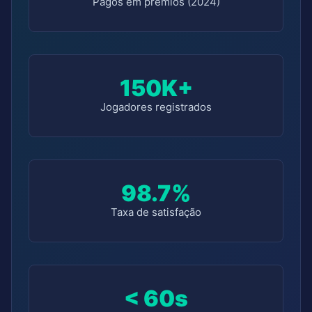
Pagos em prêmios (2024)
150K+
Jogadores registrados
98.7%
Taxa de satisfação
< 60s