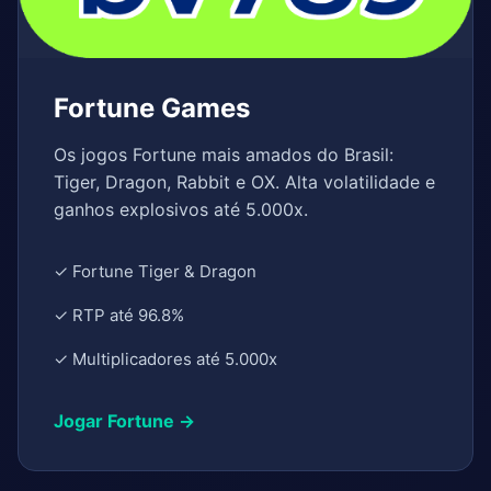
Fortune Games
Os jogos Fortune mais amados do Brasil:
Tiger, Dragon, Rabbit e OX. Alta volatilidade e
ganhos explosivos até 5.000x.
✓ Fortune Tiger & Dragon
✓ RTP até 96.8%
✓ Multiplicadores até 5.000x
Jogar Fortune →