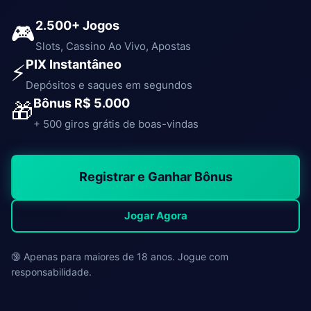
2.500+ Jogos
🎮
Slots, Cassino Ao Vivo, Apostas
PIX Instantâneo
⚡
Depósitos e saques em segundos
Bônus R$ 5.000
🎁
+ 500 giros grátis de boas-vindas
Registrar e Ganhar Bônus
Jogar Agora
🔞 Apenas para maiores de 18 anos. Jogue com
responsabilidade.