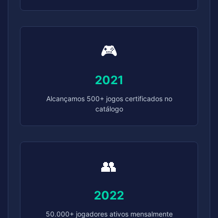
🎮
2021
Alcançamos 500+ jogos certificados no
catálogo
👥
2022
50.000+ jogadores ativos mensalmente