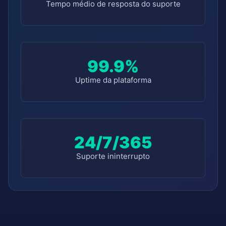
Tempo médio de resposta do suporte
99.9%
Uptime da plataforma
24/7/365
Suporte ininterrupto