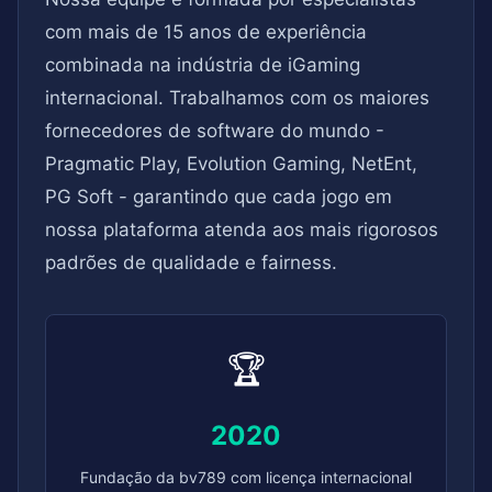
com mais de 15 anos de experiência
combinada na indústria de iGaming
internacional. Trabalhamos com os maiores
fornecedores de software do mundo -
Pragmatic Play, Evolution Gaming, NetEnt,
PG Soft - garantindo que cada jogo em
nossa plataforma atenda aos mais rigorosos
padrões de qualidade e fairness.
🏆
2020
Fundação da bv789 com licença internacional