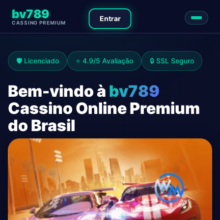
bv789
Entrar
CASSINO PREMIUM
🛡️ Licenciado
⭐ 4.9/5 Avaliação
🔒 SSL Seguro
Bem-vindo à
bv789
Cassino Online Premium
do Brasil