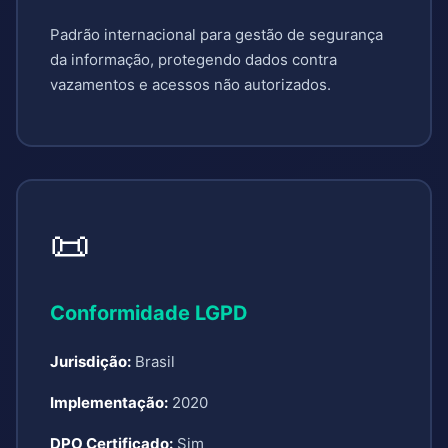
Padrão internacional para gestão de segurança
da informação, protegendo dados contra
vazamentos e acessos não autorizados.
📜
Conformidade LGPD
Jurisdição:
Brasil
Implementação:
2020
DPO Certificado:
Sim